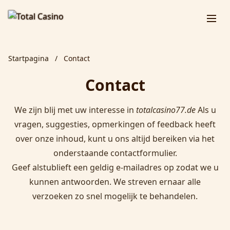
Startpagina
/
Contact
Contact
We zijn blij met uw interesse in
totalcasino77.de
Als u
vragen, suggesties, opmerkingen of feedback heeft
over onze inhoud, kunt u ons altijd bereiken via het
onderstaande contactformulier.
Geef alstublieft een geldig e-mailadres op zodat we u
kunnen antwoorden. We streven ernaar alle
verzoeken zo snel mogelijk te behandelen.