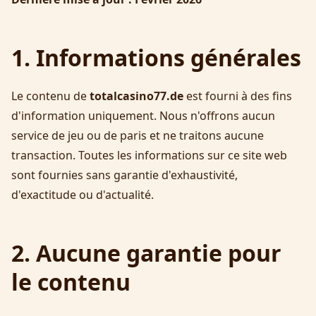
1. Informations générales
Le contenu de
totalcasino77.de
est fourni à des fins
d'information uniquement. Nous n'offrons aucun
service de jeu ou de paris et ne traitons aucune
transaction. Toutes les informations sur ce site web
sont fournies sans garantie d'exhaustivité,
d'exactitude ou d'actualité.
2. Aucune garantie pour
le contenu