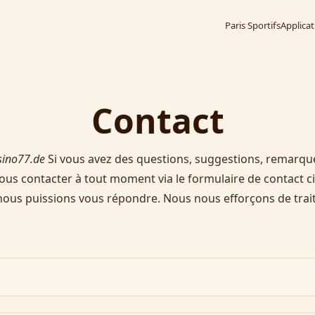
Paris Sportifs
Applicat
Contact
sino77.de
Si vous avez des questions, suggestions, remarq
us contacter à tout moment via le formulaire de contact c
e nous puissions vous répondre. Nous nous efforçons de trai