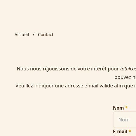
Accueil
/
Contact
Nous nous réjouissons de votre intérêt pour
totalca
pouvez no
Veuillez indiquer une adresse e-mail valide afin qu
Nom
*
E-mail
*