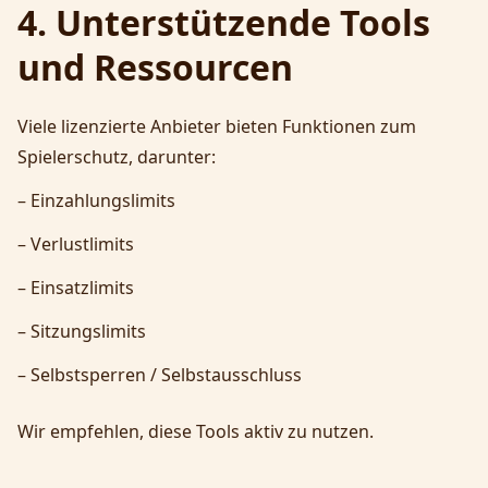
4. Unterstützende Tools
und Ressourcen
Viele lizenzierte Anbieter bieten Funktionen zum
Spielerschutz, darunter:
– Einzahlungslimits
– Verlustlimits
– Einsatzlimits
– Sitzungslimits
– Selbstsperren / Selbstausschluss
Wir empfehlen, diese Tools aktiv zu nutzen.