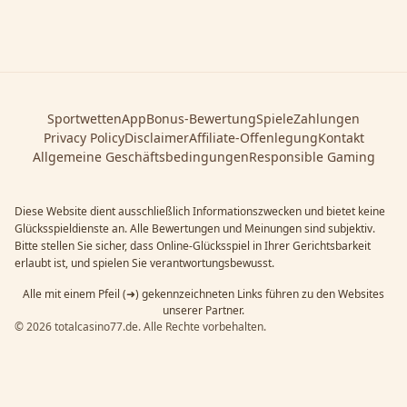
Sportwetten
App
Bonus-Bewertung
Spiele
Zahlungen
Privacy Policy
Disclaimer
Affiliate-Offenlegung
Kontakt
Allgemeine Geschäftsbedingungen
Responsible Gaming
Diese Website dient ausschließlich Informationszwecken und bietet keine
Glücksspieldienste an. Alle Bewertungen und Meinungen sind subjektiv.
Bitte stellen Sie sicher, dass Online-Glücksspiel in Ihrer Gerichtsbarkeit
erlaubt ist, und spielen Sie verantwortungsbewusst.
Alle mit einem Pfeil (➜) gekennzeichneten Links führen zu den Websites
unserer Partner.
© 2026 totalcasino77.de. Alle Rechte vorbehalten.