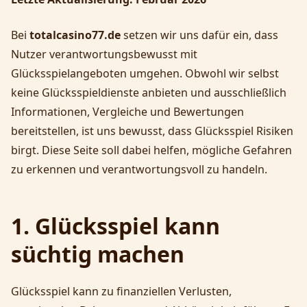
Bei
totalcasino77.de
setzen wir uns dafür ein, dass
Nutzer verantwortungsbewusst mit
Glücksspielangeboten umgehen. Obwohl wir selbst
keine Glücksspieldienste anbieten und ausschließlich
Informationen, Vergleiche und Bewertungen
bereitstellen, ist uns bewusst, dass Glücksspiel Risiken
birgt. Diese Seite soll dabei helfen, mögliche Gefahren
zu erkennen und verantwortungsvoll zu handeln.
1. Glücksspiel kann
süchtig machen
Glücksspiel kann zu finanziellen Verlusten,