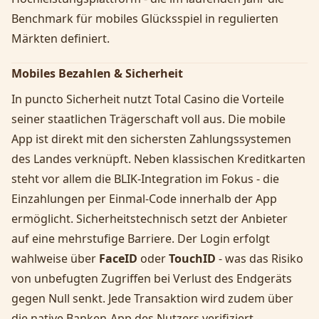
Benchmark für mobiles Glücksspiel in regulierten
Märkten definiert.
Mobiles Bezahlen & Sicherheit
In puncto Sicherheit nutzt Total Casino die Vorteile
seiner staatlichen Trägerschaft voll aus. Die mobile
App ist direkt mit den sichersten Zahlungssystemen
des Landes verknüpft. Neben klassischen Kreditkarten
steht vor allem die BLIK-Integration im Fokus - die
Einzahlungen per Einmal-Code innerhalb der App
ermöglicht. Sicherheitstechnisch setzt der Anbieter
auf eine mehrstufige Barriere. Der Login erfolgt
wahlweise über
FaceID
oder
TouchID
- was das Risiko
von unbefugten Zugriffen bei Verlust des Endgeräts
gegen Null senkt. Jede Transaktion wird zudem über
die native Banken-App des Nutzers verifiziert -