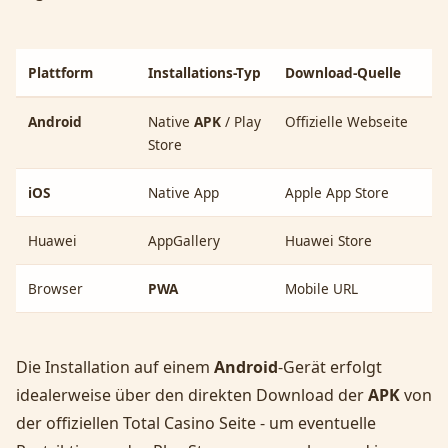
Plattform
Installations-Typ
Download-Quelle
Be
Android
Native
APK
/ Play
Offizielle Webseite
Vo
Store
iOS
Native App
Apple App Store
Op
Huawei
AppGallery
Huawei Store
Un
Browser
PWA
Mobile URL
Ke
Die Installation auf einem
Android
-Gerät erfolgt
idealerweise über den direkten Download der
APK
von
der offiziellen Total Casino Seite - um eventuelle