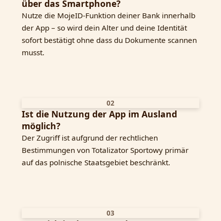
über das Smartphone?
Nutze die MojeID-Funktion deiner Bank innerhalb
der App – so wird dein Alter und deine Identität
sofort bestätigt ohne dass du Dokumente scannen
musst.
02
Ist die Nutzung der App im Ausland
möglich?
Der Zugriff ist aufgrund der rechtlichen
Bestimmungen von Totalizator Sportowy primär
auf das polnische Staatsgebiet beschränkt.
03