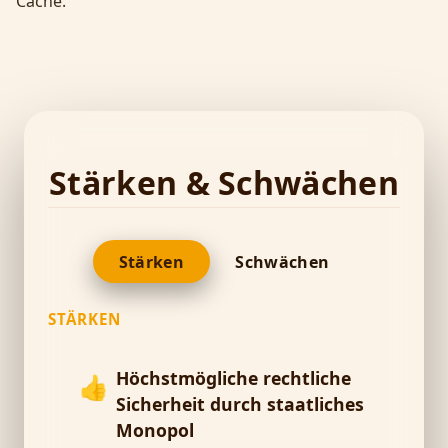
Cache.
Stärken & Schwächen
Stärken
Schwächen
STÄRKEN
Höchstmögliche rechtliche
👍
Sicherheit durch staatliches
Monopol