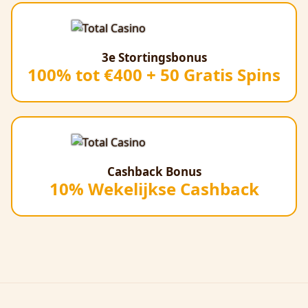
3e Stortingsbonus
100% tot €400 + 50 Gratis Spins
Cashback Bonus
10% Wekelijkse Cashback